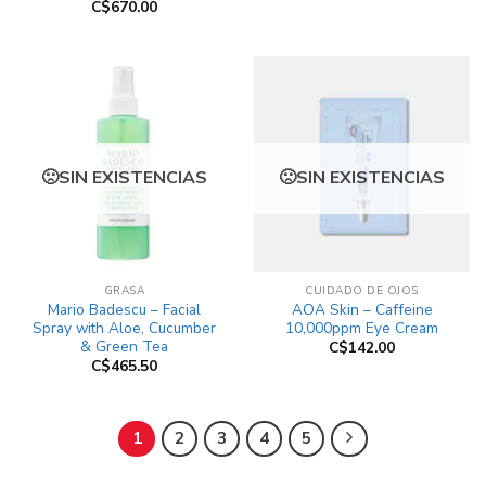
C$
670.00
SIN EXISTENCIAS
SIN EXISTENCIAS
GRASA
CUIDADO DE OJOS
Mario Badescu – Facial
AOA Skin – Caffeine
Spray with Aloe, Cucumber
10,000ppm Eye Cream
& Green Tea
C$
142.00
C$
465.50
1
2
3
4
5