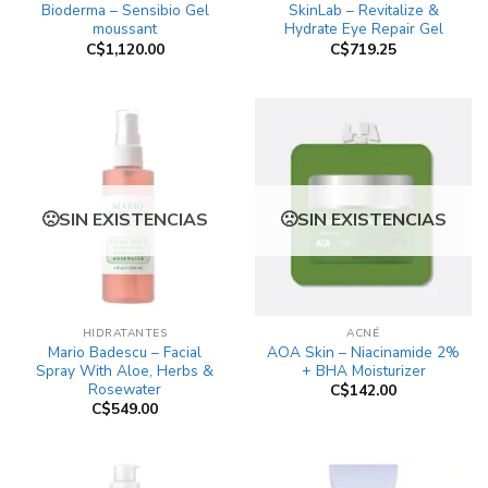
Bioderma – Sensibio Gel
SkinLab – Revitalize &
moussant
Hydrate Eye Repair Gel
C$
1,120.00
C$
719.25
SIN EXISTENCIAS
SIN EXISTENCIAS
HIDRATANTES
ACNÉ
Mario Badescu – Facial
AOA Skin – Niacinamide 2%
Spray With Aloe, Herbs &
+ BHA Moisturizer
Rosewater
C$
142.00
C$
549.00