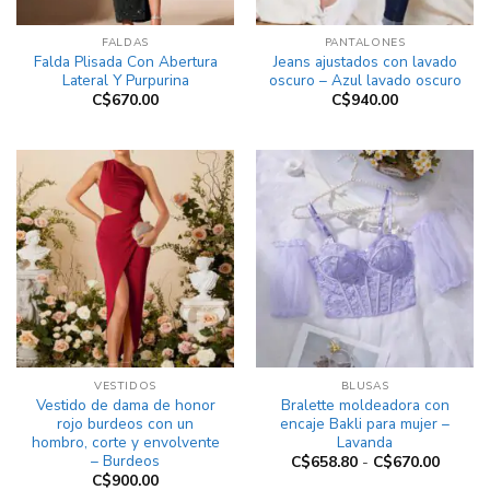
FALDAS
PANTALONES
Falda Plisada Con Abertura
Jeans ajustados con lavado
Lateral Y Purpurina
oscuro – Azul lavado oscuro
C$
670.00
C$
940.00
VESTIDOS
BLUSAS
Vestido de dama de honor
Bralette moldeadora con
rojo burdeos con un
encaje Bakli para mujer –
hombro, corte y envolvente
Lavanda
– Burdeos
Rango
C$
658.80
-
C$
670.00
de
C$
900.00
precios