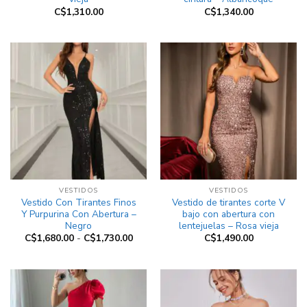
C$
1,310.00
C$
1,340.00
VESTIDOS
VESTIDOS
Vestido Con Tirantes Finos
Vestido de tirantes corte V
Y Purpurina Con Abertura –
bajo con abertura con
Negro
lentejuelas – Rosa vieja
Rango
C$
1,680.00
-
C$
1,730.00
C$
1,490.00
de
precios:
desde
C$1,680.00
hasta
C$1,730.00