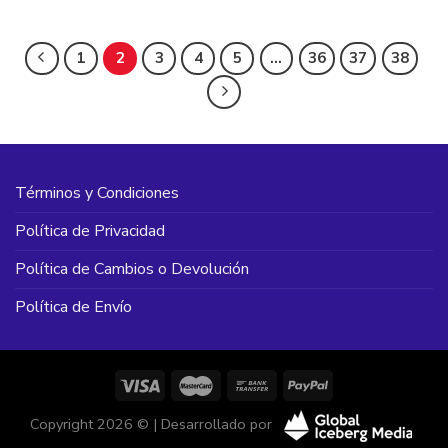
desde
C$658.
hasta
C$670.
1
2
3
4
5
…
36
37
38
Términos y Condiciones
Política de Privacidad
Política de Cambios o Devolución
Política de Envío
Copyright 2026 © | Desarrollado por