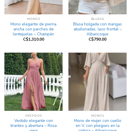
MONOS
BLUSAS
Mono elegante de pierna
Blusa holgada con mangas
ancha con parches de
abullonadas, lazo frontal –
lentejuelas – Champán
Albaricoque
C$
1,310.00
C$
790.00
VESTIDOS
MONOS
Vestido elegante con
Mono de mujer con cuello
tirantes y abertura – Rosa
en V, con pliegues en la
vieja
cintura – Albaricoque