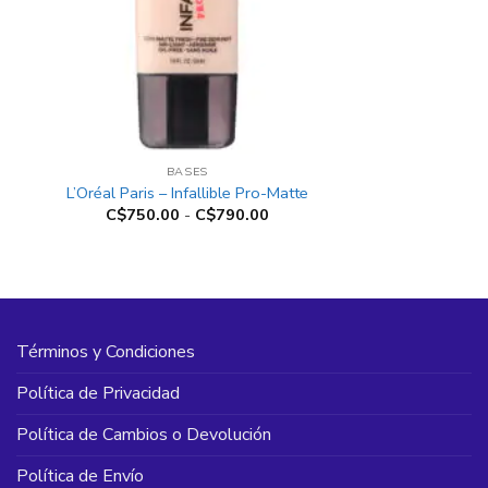
+
BASES
L’Oréal Paris – Infallible Pro-Matte
Rango
C$
750.00
-
C$
790.00
de
precios:
desde
C$750.00
hasta
C$790.00
Términos y Condiciones
Política de Privacidad
Política de Cambios o Devolución
Política de Envío