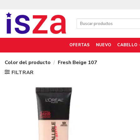
Saltar
al
contenido
Buscar
por:
OFERTAS
NUEVO
CABELLO
Color del producto
/
Fresh Beige 107
FILTRAR