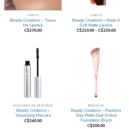
LABIOS
LABIOS
Beauty Creations – Tease
Beauty Creations – Nude X
Me Lipstick
Soft Matte Lipstick
Rango
C$
270.00
C$
219.00
-
C$
230.00
de
precios
desde
C$219.
hasta
C$230.
MASCARAS DE PESTAÑAS
BROCHAS
Beauty Creations –
Beauty Creations – Flawless
Volumizing Mascara
Stay Matte Dual Ended
Foundation Brush
C$
340.00
C$
300.00