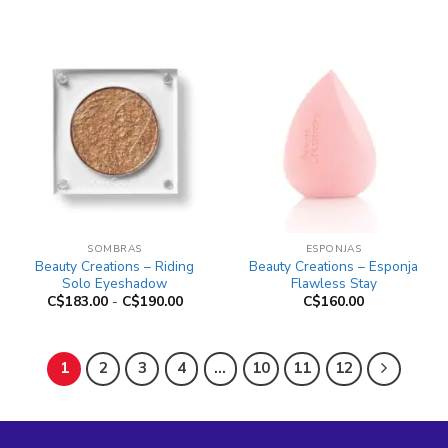
SOMBRAS
ESPONJAS
Beauty Creations – Riding
Beauty Creations – Esponja
Solo Eyeshadow
Flawless Stay
Rango
C$
183.00
-
C$
190.00
C$
160.00
de
precios:
desde
C$183.00
hasta
1
2
3
4
…
10
11
12
C$190.00