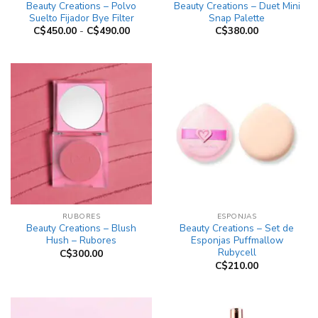
Beauty Creations – Polvo
Beauty Creations – Duet Mini
Suelto Fijador Bye Filter
Snap Palette
Rango
C$
450.00
-
C$
490.00
C$
380.00
de
precios:
desde
C$450.00
hasta
C$490.00
RUBORES
ESPONJAS
Beauty Creations – Blush
Beauty Creations – Set de
Hush – Rubores
Esponjas Puffmallow
Rubycell
C$
300.00
C$
210.00