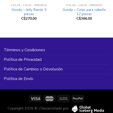
COLAS - LIGAS - PRENSAS
COLAS - LIGAS - PRENSAS
Goody – Jelly Bands 5
Goody – Colas para cabello
piezas
12 piezas
C$
270.00
C$
366.00
Términos y Condiciones
Política de Privacidad
Política de Cambios o Devolución
Política de Envío
Copyright 2026 © | Desarrollado por