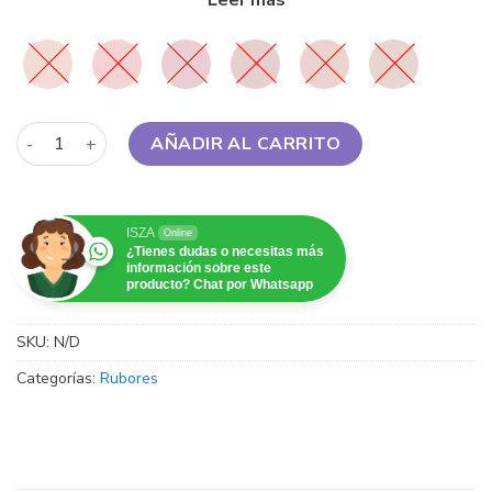
Alta cobertura de pigmentos edificable.
Absolute New York - Cheeky Bloom Blush cantidad
AÑADIR AL CARRITO
ISZA
Online
¿Tienes dudas o necesitas más
información sobre este
producto? Chat por Whatsapp
SKU:
N/D
Categorías:
Rubores