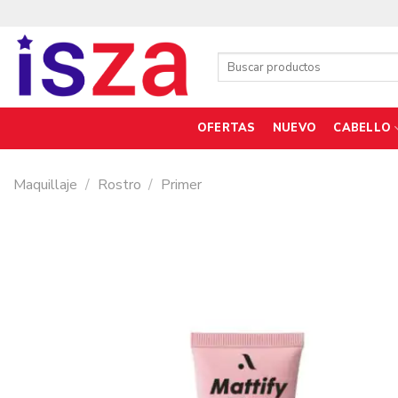
Saltar
al
contenido
Buscar
por:
OFERTAS
NUEVO
CABELLO
Maquillaje
/
Rostro
/
Primer