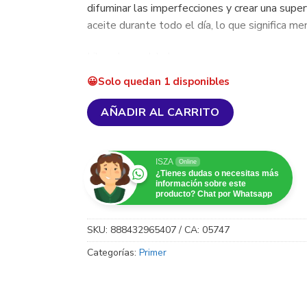
difuminar las imperfecciones y crear una super
aceite durante todo el día, lo que significa me
Libre de crueldad y vegano
Solo quedan 1 disponibles
Libre de parabenos, sulfatos, ftalatos, gluten
AÑADIR AL CARRITO
ISZA
Online
¿Tienes dudas o necesitas más
información sobre este
producto? Chat por Whatsapp
SKU:
888432965407 / CA: 05747
Categorías:
Primer