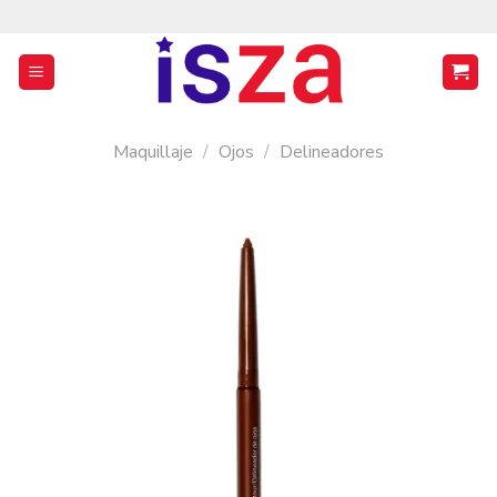
Saltar
al
contenido
Maquillaje
/
Ojos
/
Delineadores