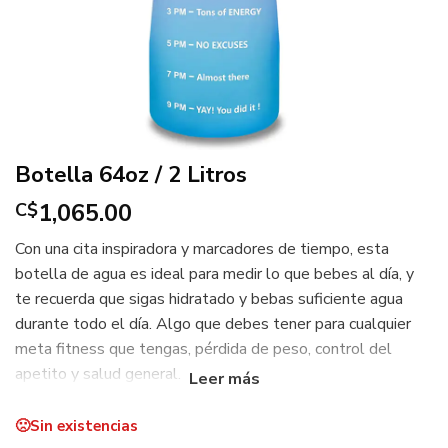
Botella 64oz / 2 Litros
1,065.00
C$
Con una cita inspiradora y marcadores de tiempo, esta
botella de agua es ideal para medir lo que bebes al día, y
te recuerda que sigas hidratado y bebas suficiente agua
durante todo el día. Algo que debes tener para cualquier
meta fitness que tengas, pérdida de peso, control del
apetito y salud general.
Diseñado con mango de cordón desmontable, hecho de
Sin existencias
cordones de la más alta calidad, hace que esta botella de