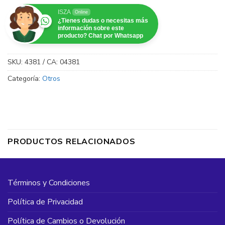
agua sea cómoda, fácil de llevar.
ISZA
Online
¿Tienes dudas o necesitas más
información sobre este
producto? Chat por Whatsapp
SKU:
4381 / CA: 04381
Categoría:
Otros
PRODUCTOS RELACIONADOS
Términos y Condiciones
Política de Privacidad
Política de Cambios o Devolución