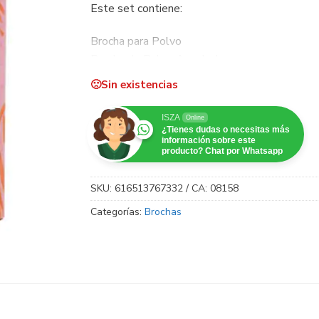
Este set contiene:
Brocha para Polvo
Brocha de Rubor Angulada
Brocha Plana para Sombras de Ojos
Sin existencias
Brocha de Difuminar
Brocha Angulada / Brocha para Delineador de
ISZA
Online
¿Tienes dudas o necesitas más
información sobre este
producto? Chat por Whatsapp
SKU:
616513767332 / CA: 08158
Categorías:
Brochas