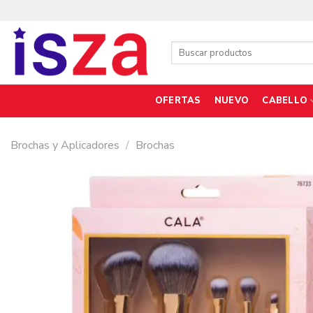
Saltar
al
contenido
Buscar
por:
OFERTAS
NUEVO
CABELLO
Brochas y Aplicadores
/
Brochas