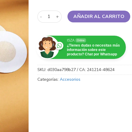
Cubrepezones - Cinta adhesiva invisible - Ma
AÑADIR AL CARRITO
ISZA
Online
¿Tienes dudas o necesitas más
información sobre este
producto? Chat por Whatsapp
SKU:
d030aa798b27 / CA: 241214-48624
Categorías:
Accesorios