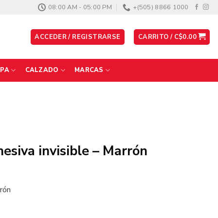
08:00 AM - 05:00 PM
+(505) 8866 1000
ACCEDER / REGISTRARSE
CARRITO /
C$
0.00
PA
CALZADO
MARCAS
esiva invisible – Marrón
rrón