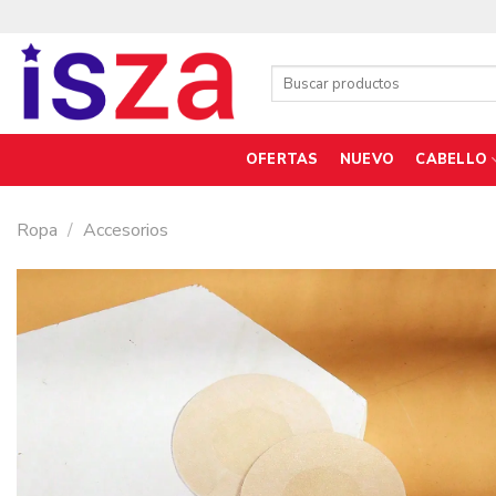
Saltar
al
contenido
Buscar
por:
OFERTAS
NUEVO
CABELLO
Ropa
/
Accesorios