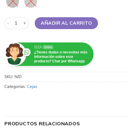
e.l.f. - Instant Lift Brow Pencil cantidad
AÑADIR AL CARRITO
ISZA
Online
¿Tienes dudas o necesitas más
información sobre este
producto? Chat por Whatsapp
SKU:
N/D
Categorías:
Cejas
PRODUCTOS RELACIONADOS