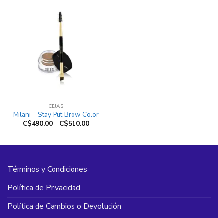
CEJAS
Milani – Stay Put Brow Color
Rango
C$
490.00
-
C$
510.00
de
precios:
desde
C$490.00
hasta
C$510.00
Términos y Condiciones
Política de Privacidad
Política de Cambios o Devolución