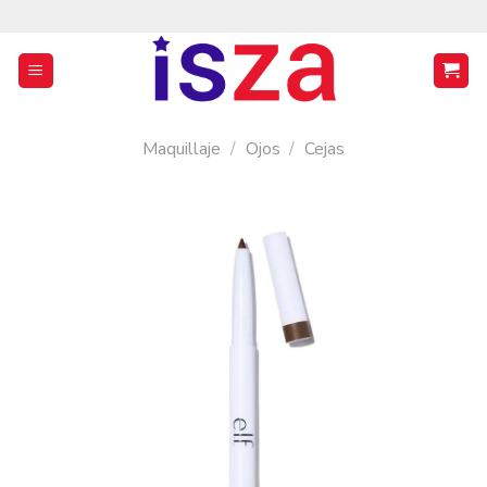
Saltar
al
contenido
Maquillaje
/
Ojos
/
Cejas