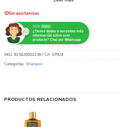
Qué es: Esta fórmula hidratante limpia suavemente tu
cabello y cuero cabelludo, eliminando acumulaciones y
Sin existencias
restaurando la humedad. Experimenta mechones sedosos y
suaves, perfectamente preparados para un peinado sin
ISZA
Online
¿Tienes dudas o necesitas más
encrespamiento con los aceites de aguacate, rosa
información sobre este
mosqueta y ricino.
producto? Chat por Whatsapp
SKU:
815426002138 / CA: 07924
Categorías:
Shampoo
PRODUCTOS RELACIONADOS