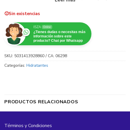
refrescan y revitalizan el área de los ojos. ¡La preparación
perfecta para la fiesta!
Sin existencias
Refresca instantáneamente los ojos cansados y alivia la
ISZA
Online
¿Tienes dudas o necesitas más
hinchazón
información sobre este
producto? Chat por Whatsapp
Péptido de avena calmante y extracto de melocotón
ultra hidratante
SKU:
5031413928860 / CA: 06298
¡Mételo en tu refrigerador para un tratamiento de rocío
Categorías:
Hidratantes
aún más soñador!
PRODUCTOS RELACIONADOS
Términos y Condiciones