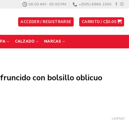
08:00 AM - 05:00 PM
+(505) 8866 1000
ACCEDER / REGISTRARSE
CARRITO /
C$
0.00
PA
CALZADO
MARCAS
runcido con bolsillo oblicuo
LIMPIAR