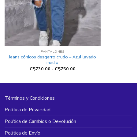
+
PANTALONES
Jeans cónicos desgarro crudo – Azul lavado
medio
Rango
C$
730.00
-
C$
750.00
de
precios:
desde
C$730.00
hasta
C$750.00
Términos y Condiciones
Política de Privacidad
Política de Cambios o Devolución
Política de Envío