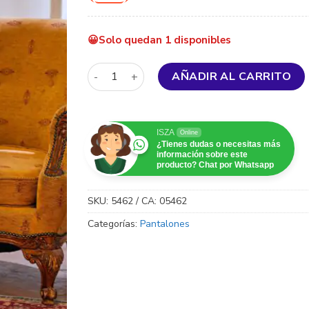
Solo quedan 1 disponibles
Felegant Pantalones con fruncido con bolsill
AÑADIR AL CARRITO
ISZA
Online
¿Tienes dudas o necesitas más
información sobre este
producto? Chat por Whatsapp
SKU:
5462 / CA: 05462
Categorías:
Pantalones