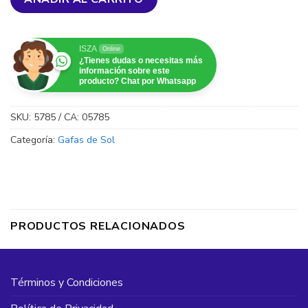
ISZA
Online
¿Tienes dudas o necesitas más
información sobre este
producto? Chat por Whatsapp
SKU:
5785 / CA: 05785
Categoría:
Gafas de Sol
PRODUCTOS RELACIONADOS
Términos y Condiciones