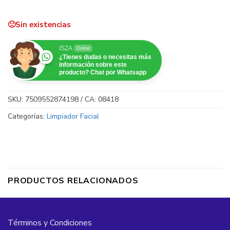
Sin existencias
ISZA
Online
¿Tienes dudas o necesitas más
información sobre este
producto? Chat por Whatsapp
SKU:
7509552874198 / CA: 08418
Categorías:
Limpiador Facial
PRODUCTOS RELACIONADOS
Términos y Condiciones