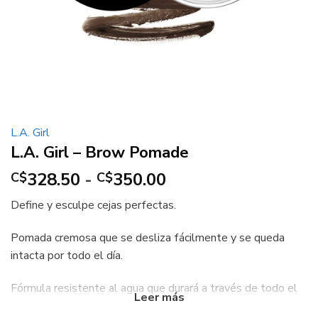
L.A. Girl
L.A. Girl – Brow Pomade
Rango
328.50
-
350.00
C$
C$
de
Define y esculpe cejas perfectas.
precios:
desde
Pomada cremosa que se desliza fácilmente y se queda
C$328.50
intacta por todo el día.
hasta
C$350.00
Fórmula resistente al agua que durará a través de todo el
día sin mancharse ni correrse aún en días lluviosos.