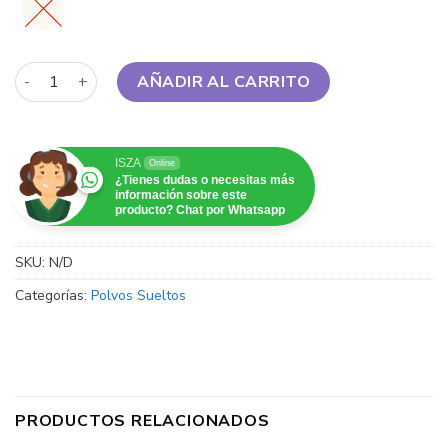
Maybelline - Shine Free Oil-Control Loose Powder cantidad
AÑADIR AL CARRITO
ISZA
Online
¿Tienes dudas o necesitas más
información sobre este
producto? Chat por Whatsapp
SKU:
N/D
Categorías:
Polvos Sueltos
PRODUCTOS RELACIONADOS