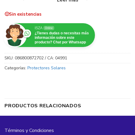
liviano en loción para el rostro se absorbe rápidamente
dejando una sensación fresca y no grasosa. La fórmula con
Sin existencias
®
Helioplex
ayuda a mantener el aspecto juvenil de la piel.
ISZA
Online
¿Tienes dudas o necesitas más
información sobre este
producto? Chat por Whatsapp
SKU:
086800872702 / CA: 04991
Categorías:
Protectores Solares
PRODUCTOS RELACIONADOS
Términos y Condiciones