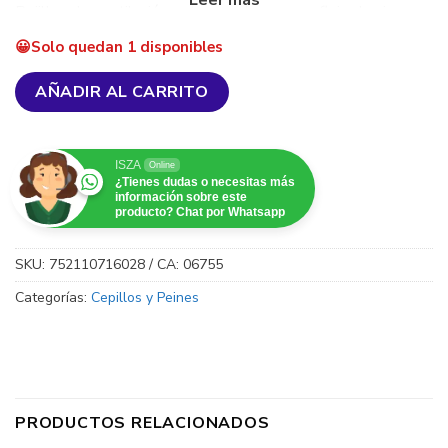
Rejillas de ventilación extragrandes: mayor flujo de aire.
Solo quedan 1 disponibles
Reduce el tiempo de secado.
AÑADIR AL CARRITO
Tecnología de iones de turmalina
Hidrata la cutícula, agrega más brillo al cabello.
ISZA
Online
¿Tienes dudas o necesitas más
Elimina el encrespamiento y los cabellos sueltos.
información sobre este
producto? Chat por Whatsapp
Anti estático.
SKU:
752110716028 / CA: 06755
Categorías:
Cepillos y Peines
PRODUCTOS RELACIONADOS