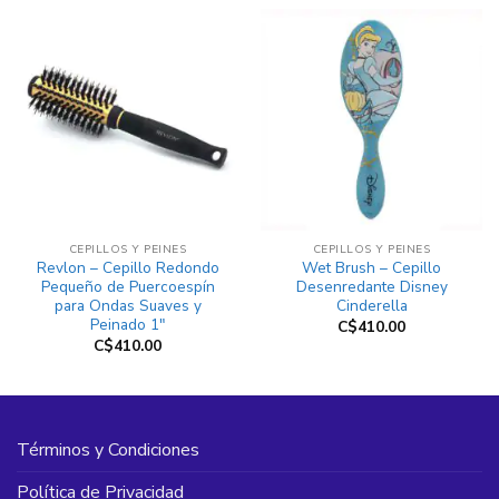
CEPILLOS Y PEINES
CEPILLOS Y PEINES
Revlon – Cepillo Redondo
Wet Brush – Cepillo
Pequeño de Puercoespín
Desenredante Disney
para Ondas Suaves y
Cinderella
Peinado 1″
C$
410.00
C$
410.00
Términos y Condiciones
Política de Privacidad