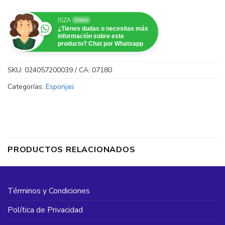
ISZA
Online
¿Tienes dudas o necesitas más
información sobre este
producto? Chat por Whatsapp
SKU:
024057200039 / CA: 07180
Categorías:
Esponjas
PRODUCTOS RELACIONADOS
Términos y Condiciones
Política de Privacidad