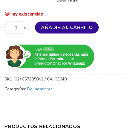
• El mejor look de ojos de gato
Hay existencias
• El sexy ojo ahumado
Palladio - Fifty-Fifty Cat-Eye Liquid Liner + Smoky Kajal Line
AÑADIR AL CARRITO
• Diseños de líneas de ojos súper definidos
ISZA
Online
¿Tienes dudas o necesitas más
información sobre este
producto? Chat por Whatsapp
SKU:
024057295042 / CA: 03640
Categorías:
Delineadores
PRODUCTOS RELACIONADOS