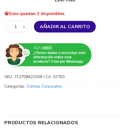
manteca de karité, que deja tu piel con una sensación de
seda al tacto.
Solo quedan 2 disponibles
Petal Fresh - Smoothing Body Butter with Coconut cantidad
AÑADIR AL CARRITO
ISZA
Online
¿Tienes dudas o necesitas más
información sobre este
producto? Chat por Whatsapp
SKU:
713708421038 / CA: 07763
Categorías:
Cremas Corporales
PRODUCTOS RELACIONADOS