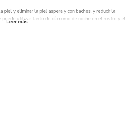
 piel y eliminar la piel áspera y con baches, y reducir la
Se puede utilizar tanto de día como de noche en el rostro y el
el tono de la piel con el tiempo.