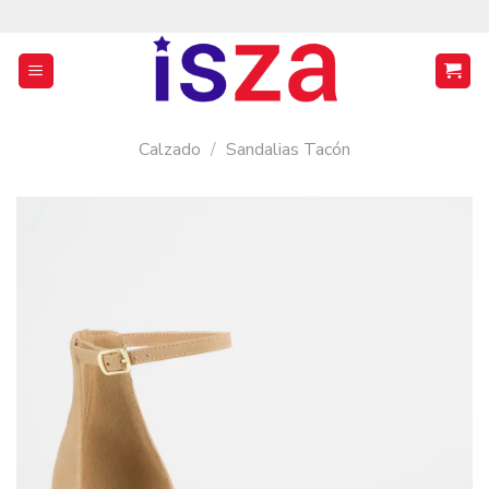
Saltar
al
contenido
Calzado
/
Sandalias Tacón