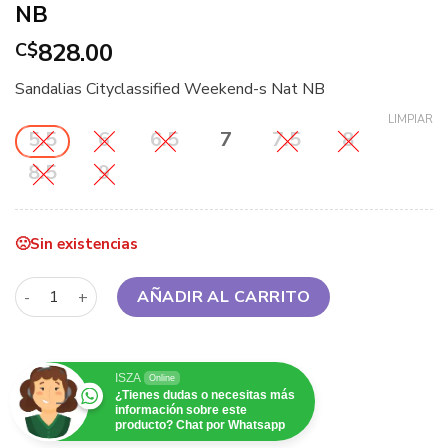
NB
828.00
C$
Sandalias Cityclassified Weekend-s Nat NB
LIMPIAR
5.5
6
6.5
7
7.5
8
8.5
9
Sin existencias
Sandalias Cityclassified Weekend-s Nat NB cantidad
AÑADIR AL CARRITO
ISZA
Online
¿Tienes dudas o necesitas más
información sobre este
producto? Chat por Whatsapp