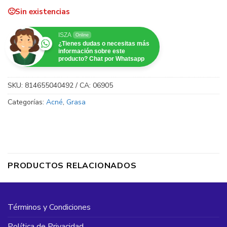
Sin existencias
ISZA
Online
¿Tienes dudas o necesitas más
información sobre este
producto? Chat por Whatsapp
SKU:
814655040492 / CA: 06905
Categorías:
Acné
,
Grasa
PRODUCTOS RELACIONADOS
Términos y Condiciones
Política de Privacidad