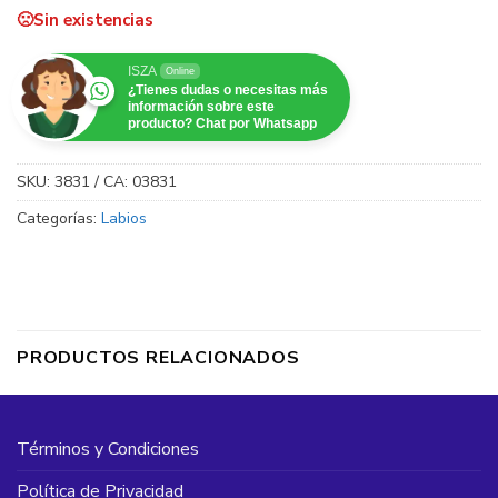
piel sensible
Sin existencias
Tamaño: 50ml
ISZA
Online
¿Tienes dudas o necesitas más
información sobre este
producto? Chat por Whatsapp
SKU:
3831 / CA: 03831
Categorías:
Labios
PRODUCTOS RELACIONADOS
Términos y Condiciones
Política de Privacidad