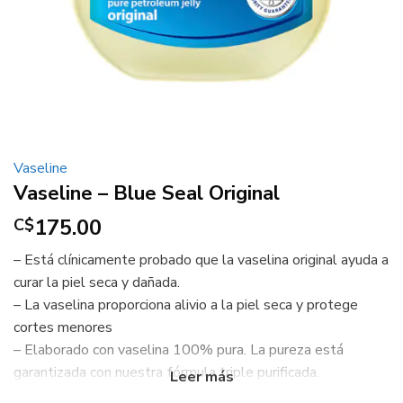
Vaseline
Vaseline – Blue Seal Original
175.00
C$
– Está clínicamente probado que la vaselina original ayuda a
curar la piel seca y dañada.
–
La vaselina proporciona alivio a la piel seca y protege
cortes menores
–
Elaborado con vaselina 100% pura.
La pureza está
garantizada con nuestra fórmula triple purificada.
–
La vaselina se puede usar en piel seca, piel estresada y