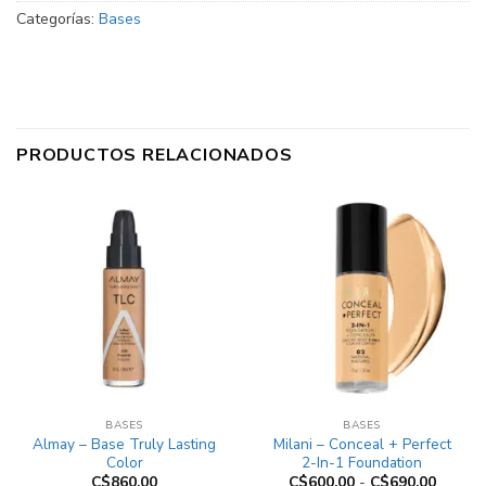
Categorías:
Bases
PRODUCTOS RELACIONADOS
BASES
BASES
Almay – Base Truly Lasting
Milani – Conceal + Perfect
Color
2-In-1 Foundation
Rango
C$
860.00
C$
600.00
-
C$
690.00