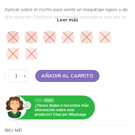
Aplicar sobre el rostro para sentir un maquillaje ligero y de
alta duración. Contiene una f
órmula innovadora, que por su
ajuste a la luz ayudará a evitar su apariencia en las fotos.
Wet N Wild - Photo Focus Foundation cantidad
AÑADIR AL CARRITO
ISZA
Online
¿Tienes dudas o necesitas más
información sobre este
producto? Chat por Whatsapp
SKU:
N/D