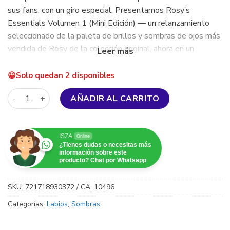
sus fans, con un giro especial. Presentamos Rosy’s
Essentials Volumen 1 (Mini Edición) — un relanzamiento
seleccionado de la paleta de brillos y sombras de ojos más
vendida de Rosy de la colección original, ahora en un
tamaño elegante y adaptado para viajar.
Solo quedan 2 disponibles
El paquete incluye:
Beauty Creations - Rosy McMichael Vol. 1 Essential Palette 
Rosy’s Essentials Vol. 1: Rosy’s Gloss Gloss → tus tonos
AÑADIR AL CARRITO
esenciales en una paleta compacta.
Rosy’s Essentials Vol. 1: La paleta diaria de mini paletas de
sombras de 12 colores → brillo y suavidad para labios
ISZA
Online
¿Tienes dudas o necesitas más
irresistibles
información sobre este
producto? Chat por Whatsapp
SKU:
721718930372 / CA: 10496
Categorías:
Labios
,
Sombras