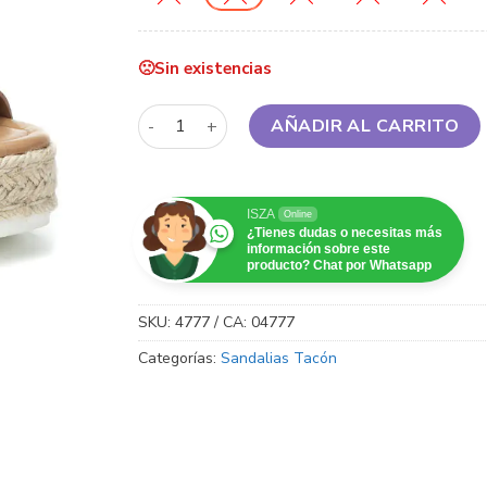
Sin existencias
Sandalias Soda Topic-S Tan NBPU cantidad
AÑADIR AL CARRITO
ISZA
Online
¿Tienes dudas o necesitas más
información sobre este
producto? Chat por Whatsapp
SKU:
4777 / CA: 04777
Categorías:
Sandalias Tacón