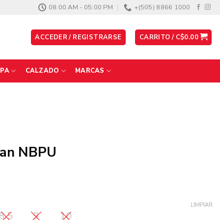
08:00 AM - 05:00 PM
+(505) 8866 1000
ACCEDER / REGISTRARSE
CARRITO /
C$
0.00
PA
CALZADO
MARCAS
 Tan NBPU
LIMPIAR
8.5
9
10