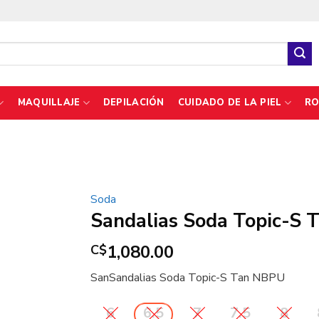
MAQUILLAJE
DEPILACIÓN
CUIDADO DE LA PIEL
RO
Soda
Sandalias Soda Topic-S
1,080.00
C$
SanSandalias Soda Topic-S Tan NBPU
6
6.5
7
7.5
8