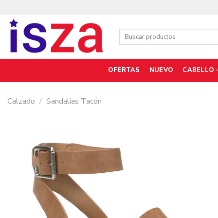
Saltar
al
contenido
Buscar
por:
OFERTAS
NUEVO
CABELLO
Calzado
/
Sandalias Tacón