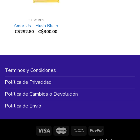
RUBORES
Amor Us – Flush Blush
Rango
C$
292.80
-
C$
300.00
de
precios:
desde
C$292.80
hasta
C$300.00
Términos y Condiciones
Política de Privacidad
Política de Cambios o Devolución
Política de Envío