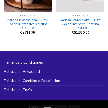
KERATINAS
KERATINAS
Karissa Professional – Raw
Karissa Professional – Raw
Coconut Intensive Keratina
Cocoa Intensive Keratina
Duo 2 Oz
Duo 4 Oz
C$
711.75
C$
1,330.00
Términos y Condiciones
Política de Privacidad
Política de Cambios o Devolución
Política de Envío