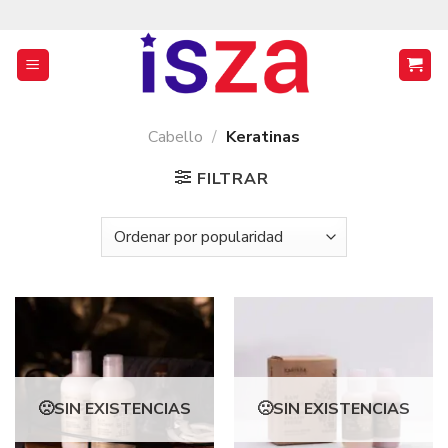
Saltar
al
contenido
Cabello
/
Keratinas
FILTRAR
SIN EXISTENCIAS
SIN EXISTENCIAS