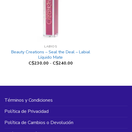
+
LABIOS
Beauty Creations – Seal the Deal – Labial
Líquido Mate
Rango
C$
230.00
-
C$
240.00
de
precios:
desde
C$230.00
hasta
C$240.00
Términos y Condiciones
Política de Privacidad
Política de Cambios o Devolución