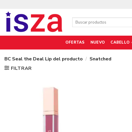
Saltar
al
contenido
Buscar
por:
OFERTAS
NUEVO
CABELLO
BC Seal the Deal Lip del producto
/
Snatched
FILTRAR