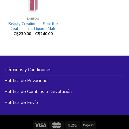
LABIOS
Beauty Creations – Seal the
Deal – Labial Líquido Mate
Rango
C$
230.00
-
C$
240.00
de
precios:
desde
C$230.00
hasta
C$240.00
Términos y Condiciones
Política de Privacidad
Política de Cambios o Devolución
Política de Envío