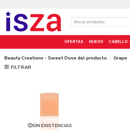
Saltar
al
contenido
Buscar
por:
OFERTAS
NUEVO
CABELLO
Beauty Creations - Sweet Dose del producto
/
Grape
FILTRAR
SIN EXISTENCIAS