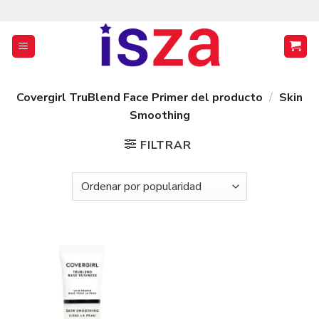
Saltar
al
contenido
Covergirl TruBlend Face Primer del producto
/
Skin
Smoothing
FILTRAR