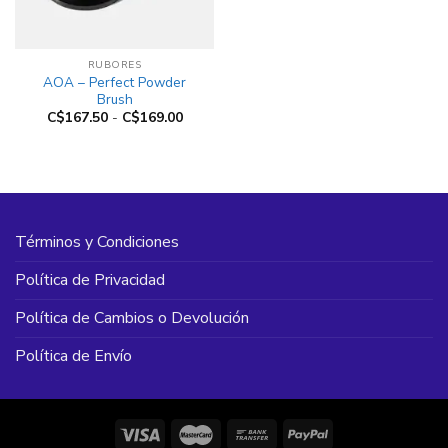
RUBORES
AOA – Perfect Powder
Brush
Rango
C$
167.50
-
C$
169.00
de
precios:
desde
C$167.50
hasta
C$169.00
Términos y Condiciones
Política de Privacidad
Política de Cambios o Devolución
Política de Envío