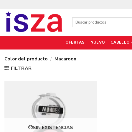
Saltar
al
contenido
Buscar
por:
OFERTAS
NUEVO
CABELLO
Color del producto
/
Macaroon
FILTRAR
SIN EXISTENCIAS