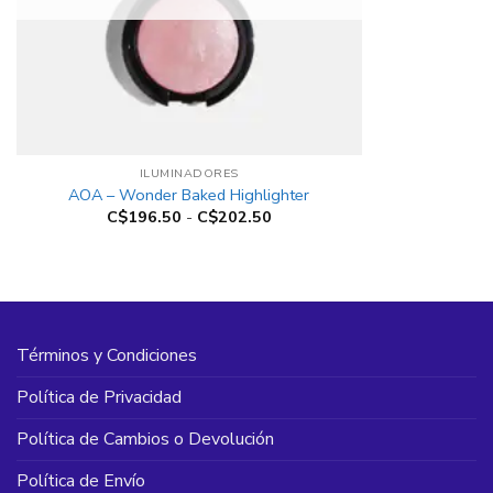
+
ILUMINADORES
AOA – Wonder Baked Highlighter
Rango
C$
196.50
-
C$
202.50
de
precios:
desde
C$196.50
hasta
C$202.50
Términos y Condiciones
Política de Privacidad
Política de Cambios o Devolución
Política de Envío