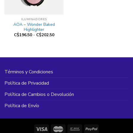
ILUMINADORES
AOA – Wonder Baked
Highlighter
Rango
C$
196.50
-
C$
202.50
de
precios:
desde
C$196.50
hasta
C$202.50
Términos y Condiciones
Política de Privacidad
Política de Cambios o Devolución
Política de Envío