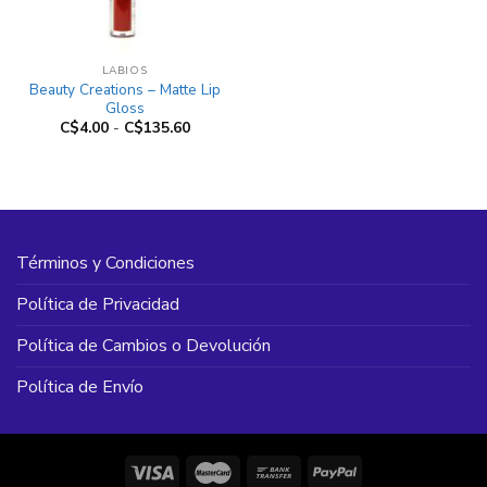
LABIOS
Beauty Creations – Matte Lip
Gloss
Rango
C$
4.00
-
C$
135.60
de
precios:
desde
C$4.00
hasta
C$135.60
Términos y Condiciones
Política de Privacidad
Política de Cambios o Devolución
Política de Envío