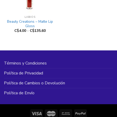
LABIOS
Beauty Creations – Matte Lip
Gloss
Rango
C$
4.00
-
C$
135.60
de
precios:
desde
C$4.00
hasta
C$135.60
Términos y Condiciones
Política de Privacidad
Política de Cambios o Devolución
Política de Envío