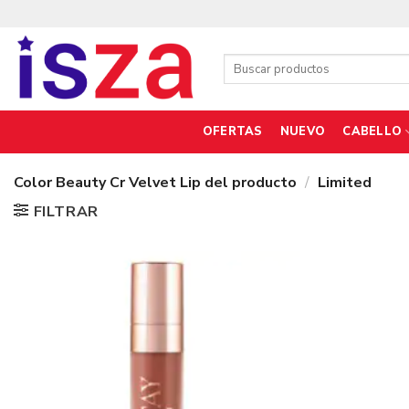
Saltar
al
contenido
Buscar
por:
OFERTAS
NUEVO
CABELLO
Color Beauty Cr Velvet Lip del producto
/
Limited
FILTRAR