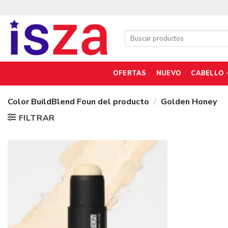
Saltar
al
contenido
Buscar
por:
OFERTAS
NUEVO
CABELLO
Color BuildBlend Foun del producto
/
Golden Honey
FILTRAR