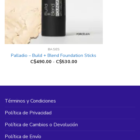
+
BASES
Palladio – Build + Blend Foundation Sticks
Rango
C$
490.00
-
C$
530.00
de
precios:
desde
C$490.00
hasta
C$530.00
Términos y Condiciones
Política de Privacidad
Política de Cambios o Devolución
Política de Envío