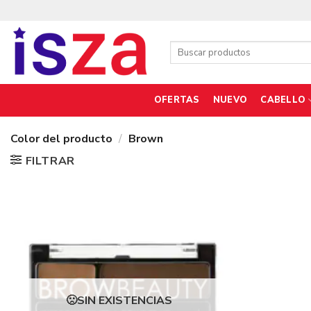
Saltar
al
contenido
Buscar
por:
OFERTAS
NUEVO
CABELLO
Color del producto
/
Brown
FILTRAR
SIN EXISTENCIAS