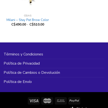
CEJAS
Milani – Stay Put Brow Color
Rango
C$
490.00
-
C$
510.00
de
precios:
desde
C$490.00
hasta
C$510.00
Términos y Condiciones
Política de Privacidad
Política de Cambios o Devolución
Política de Envío