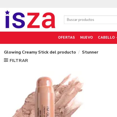
Saltar
al
contenido
Buscar
por:
OFERTAS
NUEVO
CABELLO
Glowing Creamy Stick del producto
/
Stunner
FILTRAR