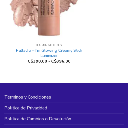
+
ILUMINADORES
Palladio – I’m Glowing Creamy Stick
Luminizer
Rango
C$
390.00
-
C$
396.00
de
precios:
desde
C$390.00
hasta
C$396.00
Términos y Condiciones
Política de Privacidad
Política de Cambios o Devolución