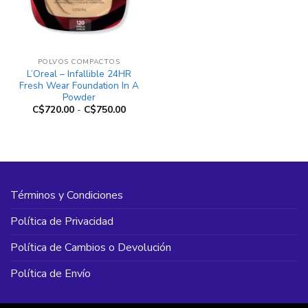
POLVOS COMPACTOS
L’Oreal – Infallible 24HR
Fresh Wear Foundation In A
Powder
Rango
C$
720.00
-
C$
750.00
de
precios:
desde
C$720.00
hasta
C$750.00
Términos y Condiciones
Política de Privacidad
Política de Cambios o Devolución
Política de Envío