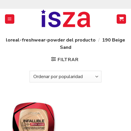
Saltar
al
contenido
loreal-freshwear-powder del producto
/
190 Beige
Sand
FILTRAR