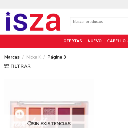
Saltar
al
contenido
Buscar
por:
OFERTAS
NUEVO
CABELLO
Marcas
/
Nicka K
/
Página 3
FILTRAR
SIN EXISTENCIAS