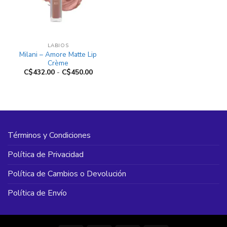
LABIOS
Milani – Amore Matte Lip
Crème
Rango
C$
432.00
-
C$
450.00
de
precios:
desde
C$432.00
hasta
C$450.00
Términos y Condiciones
Política de Privacidad
Política de Cambios o Devolución
Política de Envío